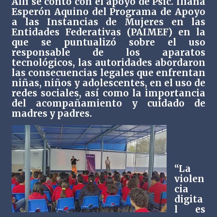
Allí se contó con el apoyo de Psic. Iliana
Esperón Aquino del Programa de Apoyo
a las Instancias de Mujeres en las
Entidades Federativas (PAIMEF) en la
que se puntualizó sobre el uso
responsable de los aparatos
tecnológicos, las autoridades abordaron
las consecuencias legales que enfrentan
niñas, niños y adolescentes, en el uso de
redes sociales, así como la importancia
del acompañamiento y cuidado de
madres y padres.
“La
violen
cia
digita
l es