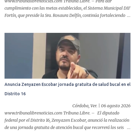
www.tribunalibrenoticias.com Tribuna Libre. – Para dar
cumplimiento con las metas establecidas, el Sistema Municipal DIF
Fortín, que preside la Sra. Rosaura Delfín, continúa fortaleciendo
las acciones en favor de las familias fortinenses mediante la
entrega del programa “Atención Alimentaria en los Primeros 1000
Días y Primera Infancia” que inició este miércoles en la cabecera
municipal. Se trata de una estrategia que busca contribuir al
desarrollo y la nutrición de niñas, niños y mujeres en esta
importante etapa de vida. Durante la jornada, en la explanada del
Súper Ahorros, el director del organismo asistencial, Lic. Carlos
Adiel Pereda, realizó un recorrido por las sedes de entre...
Anuncia Zenyazen Escobar jornada gratuita de salud bucal en el
Distrito 16
Córdoba, Ver. | 06 agosto 2026
www.tribunalibrenoticias.com Tribuna Libre. – El diputado
federal por el Distrito 16, Zenyazen Escobar, anunció la realización
de una jornada gratuita de atención bucal que recorrerá los seis
municipios del distrito del 10 al 15 de agosto, con el propósito de