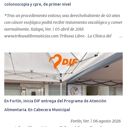
colonoscopia y cpre, de primer nivel
*Tras un procedimiento exitoso, una derechohabiente de 40 años
con cáncer esofágico podrá recibir tratamiento oncológico y comer
normalmente. Xalapa, Ver. | 05 abril de 2018
www.tribunalibrenoticias.com Tribuna Libre.- La Clínica del
ISSSTE de Xalapa es de las únicas en el Estado que ha realizado
más de 2 mil procedimientos endoscópicos anuales entre los que se
incluyen endoscopia, colonoscopia y colangiopancreatografía
retrógrada endoscópica (CPRE), con equipo de alta tecnología de
videoendoscopia gástrica y con especialistas certificados. Además
se cuenta con endoscopios de última tecnología que permiten
diagnósticos con mayor certeza y sin dolor para el paciente, a
través de la atención de un equipo de profesionales
multidisciplinario: tres endoscopistas, anestesiólogo y personal
En Fortín, inicia DIF entrega del Programa de Atención
auxiliar y de enfermería. En esta semana, se realizó un nuevo caso
Alimentaria. En Cabecera Municipal
de éxito, pues a través de la colocación de un stent metálico
esofágico, una derechohabiente con un tumor en el ...
Fortín, Ver. | 06 agosto 2026