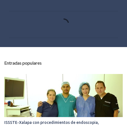
C
o
m
e
n
t
Entradas populares
a
r
i
o
s
ISSSTE-Xalapa con procedimientos de endoscopia,