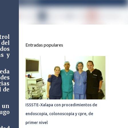
trol
del
Entradas populares
dos
s y
jeda
des
cias
l de
ISSSTE-Xalapa con procedimientos de
n un
fugo
endoscopia, colonoscopia y cpre, de
primer nivel