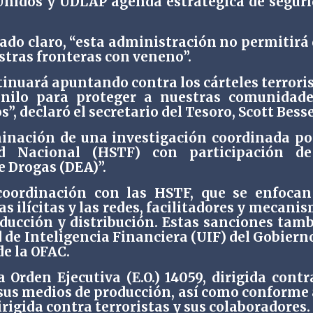
nidos y UDLAP agenda estratégica de segur
do claro, “esta administración no permitirá
stras fronteras con veneno”.
inuará apuntando contra los cárteles terrori
anilo para proteger a nuestras comunidad
, declaró el secretario del Tesoro, Scott Bess
minación de una investigación coordinada po
d Nacional (HSTF) con participación de
e Drogas (DEA)”.
coordinación con las HSTF, que se enfoca
s ilícitas y las redes, facilitadores y mecani
ducción y distribución. Estas sanciones tam
 de Inteligencia Financiera (UIF) del Gobiern
e la OFAC.
Orden Ejecutiva (E.O.) 14059, dirigida contr
y sus medios de producción, así como conforme 
dirigida contra terroristas y sus colaboradores.