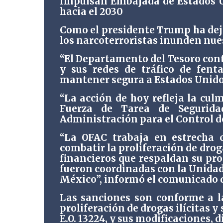
Impulsan Embajada de Estados U
hacia el 2030
Como el presidente Trump ha deja
los narcoterroristas inunden nue
“El Departamento del Tesoro cont
y sus redes de tráfico de fent
mantener segura a Estados Unidos”
“La acción de hoy refleja la cul
Fuerza de Tarea de Segurida
Administración para el Control d
“La OFAC trabaja en estrecha 
combatir la proliferación de droga
financieros que respaldan su pro
fueron coordinadas con la Unidad
México”, informó el comunicado d
Las sanciones son conforme a la 
proliferación de drogas ilícitas 
E.O. 13224, y sus modificaciones, 