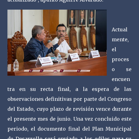
Actual
mente,
el
proces
o se
encuen
tra en su recta final, a la espera de las
observaciones definitivas por parte del Congreso
del Estado, cuyo plazo de revisión vence durante
el presente mes de junio. Una vez concluido este
periodo, el documento final del Plan Municipal
de Desarrollo será enviado a los ediles para su