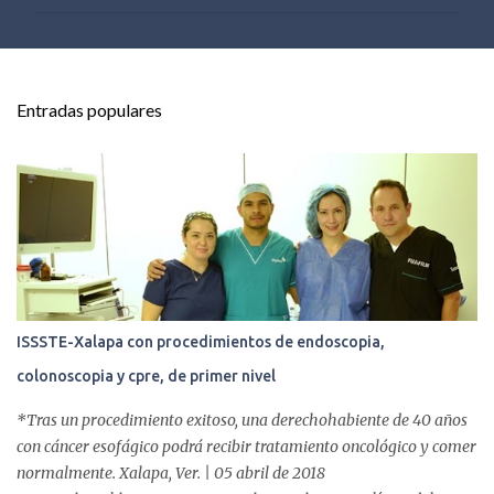
m
e
n
t
Entradas populares
a
r
i
o
s
ISSSTE-Xalapa con procedimientos de endoscopia,
colonoscopia y cpre, de primer nivel
*Tras un procedimiento exitoso, una derechohabiente de 40 años
con cáncer esofágico podrá recibir tratamiento oncológico y comer
normalmente. Xalapa, Ver. | 05 abril de 2018