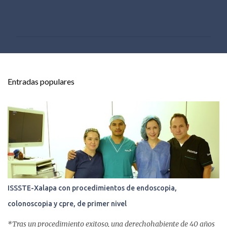
C
o
m
e
n
t
Entradas populares
a
r
i
o
s
ISSSTE-Xalapa con procedimientos de endoscopia,
colonoscopia y cpre, de primer nivel
*Tras un procedimiento exitoso, una derechohabiente de 40 años