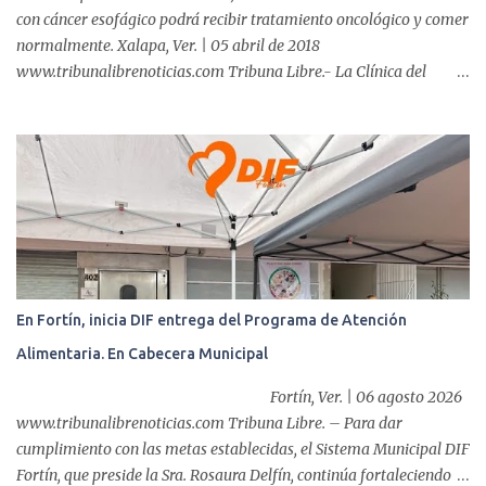
con cáncer esofágico podrá recibir tratamiento oncológico y comer
normalmente. Xalapa, Ver. | 05 abril de 2018
www.tribunalibrenoticias.com Tribuna Libre.- La Clínica del
ISSSTE de Xalapa es de las únicas en el Estado que ha realizado
más de 2 mil procedimientos endoscópicos anuales entre los que se
incluyen endoscopia, colonoscopia y colangiopancreatografía
retrógrada endoscópica (CPRE), con equipo de alta tecnología de
videoendoscopia gástrica y con especialistas certificados. Además
se cuenta con endoscopios de última tecnología que permiten
diagnósticos con mayor certeza y sin dolor para el paciente, a
través de la atención de un equipo de profesionales
multidisciplinario: tres endoscopistas, anestesiólogo y personal
En Fortín, inicia DIF entrega del Programa de Atención
auxiliar y de enfermería. En esta semana, se realizó un nuevo caso
Alimentaria. En Cabecera Municipal
de éxito, pues a través de la colocación de un stent metálico
esofágico, una derechohabiente con un tumor en el ...
Fortín, Ver. | 06 agosto 2026
www.tribunalibrenoticias.com Tribuna Libre. – Para dar
cumplimiento con las metas establecidas, el Sistema Municipal DIF
Fortín, que preside la Sra. Rosaura Delfín, continúa fortaleciendo