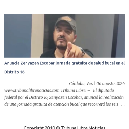
las acciones en favor de las familias fortinenses mediante la
entrega del programa “Atención Alimentaria en los Primeros 1000
Días y Primera Infancia” que inició este miércoles en la cabecera
municipal. Se trata de una estrategia que busca contribuir al
desarrollo y la nutrición de niñas, niños y mujeres en esta
importante etapa de vida. Durante la jornada, en la explanada del
Súper Ahorros, el director del organismo asistencial, Lic. Carlos
Adiel Pereda, realizó un recorrido por las sedes de entre...
Anuncia Zenyazen Escobar jornada gratuita de salud bucal en el
Distrito 16
Córdoba, Ver. | 06 agosto 2026
www.tribunalibrenoticias.com Tribuna Libre. – El diputado
federal por el Distrito 16, Zenyazen Escobar, anunció la realización
de una jornada gratuita de atención bucal que recorrerá los seis
municipios del distrito del 10 al 15 de agosto, con el propósito de
acercar servicios odontológicos a la población y contribuir al
cuidado de la salud. Bajo el lema "Distrito 16, donde nacen las
Copyright 2010 © Tribuna Libre Noticias