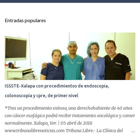
n
t
Entradas populares
a
r
i
o
s
ISSSTE-Xalapa con procedimientos de endoscopia,
colonoscopia y cpre, de primer nivel
*Tras un procedimiento exitoso, una derechohabiente de 40 años
con cáncer esofágico podrá recibir tratamiento oncológico y comer
normalmente. Xalapa, Ver. | 05 abril de 2018
www.tribunalibrenoticias.com Tribuna Libre.- La Clínica del
ISSSTE de Xalapa es de las únicas en el Estado que ha realizado