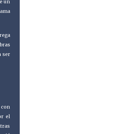
de un
mama
trega
obras
a ser
o con
or el
tras