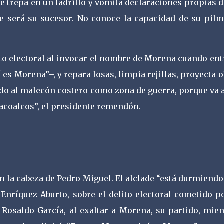
 Se trepa en un ladrillo y vomita declaraciones propias 
ue será su sucesor. No conoce la capacidad de su pil
elito electoral al invocar el nombre de Morena cuando en
es Morena”–, y repara losas, limpia rejillas, proyecta 
ndo al malecón costero como zona de guerra, porque va 
acoalcos”, el presidente remendón.
n la cabeza de Pedro Miguel. El alclade “está durmiend
 Enríquez Aburto, sobre el delito electoral cometido p
 Rosaldo García, al exaltar a Morena, su partido, mien