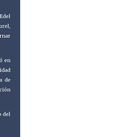
 Edel
rel,
ernar
ió en
idad
a de
ción
o del