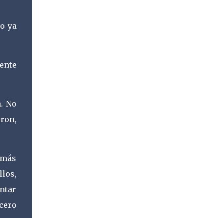
go ya
dente
a. No
eron,
 más
los,
ntar
cero