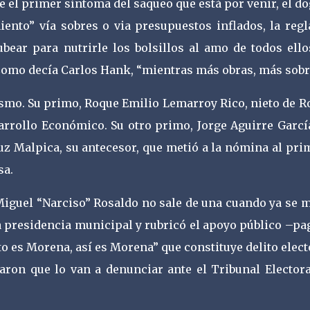
ese el primer síntoma del saqueo que está por venir, el 
ento” vía sobres o via presupuestos inflados, la regl
bear para nutrirle los bolsillos al amo de todos ello
omo decía Carlos Hank, “mientras más obras, más sobr
ismo. Su primo, Roque Emilio Lemarroy Rico, nieto de R
arrollo Económico. Su otro primo, Jorge Aguirre García
z Malpica, su antecesor, que metió a la nómina al pri
sa.
Miguel “Narciso” Rosaldo no sale de una cuando ya se 
la presidencia municipal y rubricó el apoyo público –p
 es Morena, así es Morena” que constituye delito elect
ron que lo van a denunciar ante el Tribunal Electora