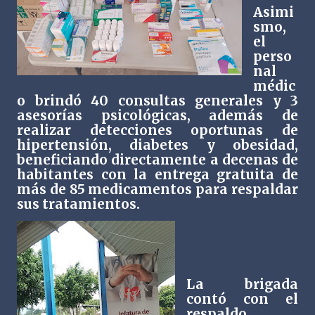
Asimi
smo,
el
perso
nal
médic
o brindó 40 consultas generales y 3
asesorías psicológicas, además de
realizar detecciones oportunas de
hipertensión, diabetes y obesidad,
beneficiando directamente a decenas de
habitantes con la entrega gratuita de
más de 85 medicamentos para respaldar
sus tratamientos.
La brigada
contó con el
respaldo