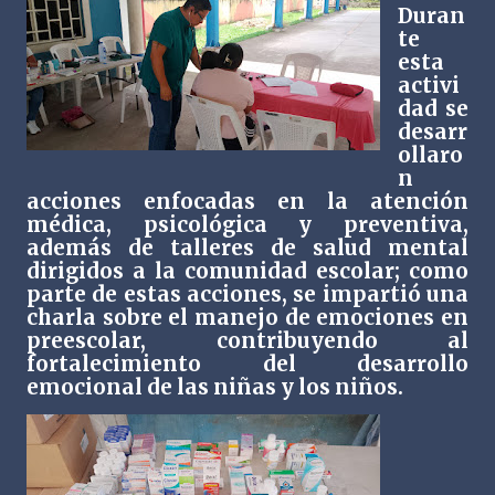
Duran
te
esta
activi
dad se
desarr
ollaro
n
acciones enfocadas en la atención
médica, psicológica y preventiva,
además de talleres de salud mental
dirigidos a la comunidad escolar; como
parte de estas acciones, se impartió una
charla sobre el manejo de emociones en
preescolar, contribuyendo al
fortalecimiento del desarrollo
emocional de las niñas y los niños.