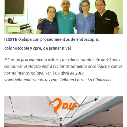
i
o
s
ISSSTE-Xalapa con procedimientos de endoscopia,
colonoscopia y cpre, de primer nivel
*Tras un procedimiento exitoso, una derechohabiente de 40 años
con cáncer esofágico podrá recibir tratamiento oncológico y comer
normalmente. Xalapa, Ver. | 05 abril de 2018
www.tribunalibrenoticias.com Tribuna Libre.- La Clínica del
ISSSTE de Xalapa es de las únicas en el Estado que ha realizado
más de 2 mil procedimientos endoscópicos anuales entre los que se
incluyen endoscopia, colonoscopia y colangiopancreatografía
retrógrada endoscópica (CPRE), con equipo de alta tecnología de
videoendoscopia gástrica y con especialistas certificados. Además
se cuenta con endoscopios de última tecnología que permiten