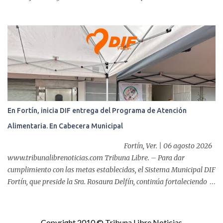
municipios del distrito del 10 al 15 de agosto, con el propósito de
acercar servicios odontológicos a la población y contribuir al
cuidado de la salud. Bajo el lema "Distrito 16, donde nacen las
mejores sonrisas", la campaña beneficiará a habitantes de
Ixtaczoquitlán, Fortín, Córdoba, Amatlán de los Reyes, Cuitláhuac
y Yanga, informó el legislador a través de un mensaje difundido en
sus redes sociales. Durante el anuncio, realizado desde la clínica
Vision Center junto al doctor Víctor Ló...
En Fortín, inicia DIF entrega del Programa de Atención
Alimentaria. En Cabecera Municipal
Fortín, Ver. | 06 agosto 2026
www.tribunalibrenoticias.com Tribuna Libre. – Para dar
cumplimiento con las metas establecidas, el Sistema Municipal DIF
Fortín, que preside la Sra. Rosaura Delfín, continúa fortaleciendo
las acciones en favor de las familias fortinenses mediante la
entrega del programa “Atención Alimentaria en los Primeros 1000
Días y Primera Infancia” que inició este miércoles en la cabecera
Copyright 2010 © Tribuna Libre Noticias