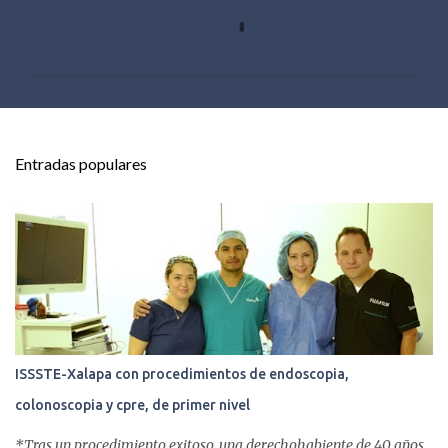
C
o
m
e
n
t
Entradas populares
a
r
i
o
s
ISSSTE-Xalapa con procedimientos de endoscopia,
colonoscopia y cpre, de primer nivel
*Tras un procedimiento exitoso, una derechohabiente de 40 años