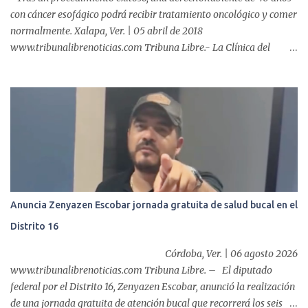
con cáncer esofágico podrá recibir tratamiento oncológico y comer
normalmente. Xalapa, Ver. | 05 abril de 2018
www.tribunalibrenoticias.com Tribuna Libre.- La Clínica del
ISSSTE de Xalapa es de las únicas en el Estado que ha realizado
más de 2 mil procedimientos endoscópicos anuales entre los que se
incluyen endoscopia, colonoscopia y colangiopancreatografía
retrógrada endoscópica (CPRE), con equipo de alta tecnología de
videoendoscopia gástrica y con especialistas certificados. Además
se cuenta con endoscopios de última tecnología que permiten
diagnósticos con mayor certeza y sin dolor para el paciente, a
través de la atención de un equipo de profesionales
multidisciplinario: tres endoscopistas, anestesiólogo y personal
Anuncia Zenyazen Escobar jornada gratuita de salud bucal en el
auxiliar y de enfermería. En esta semana, se realizó un nuevo caso
Distrito 16
de éxito, pues a través de la colocación de un stent metálico
esofágico, una derechohabiente con un tumor en el ...
Córdoba, Ver. | 06 agosto 2026
www.tribunalibrenoticias.com Tribuna Libre. – El diputado
federal por el Distrito 16, Zenyazen Escobar, anunció la realización
de una jornada gratuita de atención bucal que recorrerá los seis