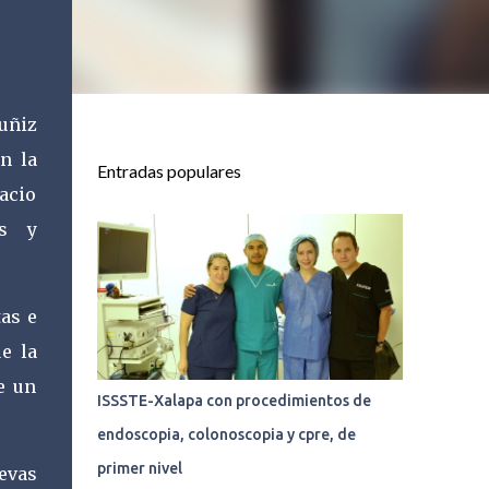
uñiz
n la
Entradas populares
acio
os y
tas e
e la
e un
ISSSTE-Xalapa con procedimientos de
endoscopia, colonoscopia y cpre, de
primer nivel
evas