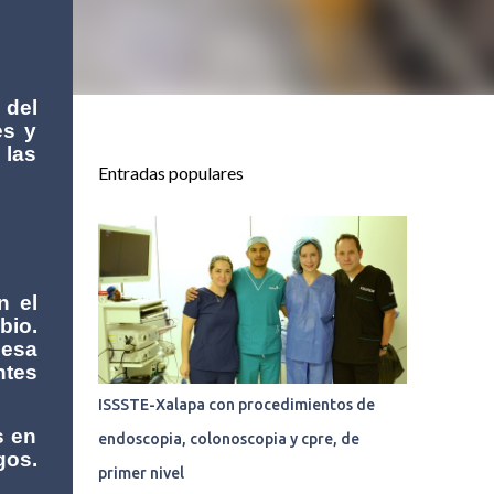
 del
es y
 las
Entradas populares
n el
bio.
 esa
ntes
ISSSTE-Xalapa con procedimientos de
s en
endoscopia, colonoscopia y cpre, de
gos.
primer nivel