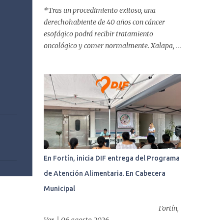
*Tras un procedimiento exitoso, una
derechohabiente de 40 años con cáncer
esofágico podrá recibir tratamiento
oncológico y comer normalmente. Xalapa,
Ver. | 05 abril de 2018
www.tribunalibrenoticias.com Tribuna
Libre.- La Clínica del ISSSTE de Xalapa es de
las únicas en el Estado que ha realizado más
de 2 mil procedimientos endoscópicos
anuales entre los que se incluyen
endoscopia, colonoscopia y
colangiopancreatografía retrógrada
endoscópica (CPRE), con equipo de alta
En Fortín, inicia DIF entrega del Programa
tecnología de videoendoscopia gástrica y
de Atención Alimentaria. En Cabecera
con especialistas certificados. Además se
cuenta con endoscopios de última tecnología
Municipal
que permiten diagnósticos con mayor
Fortín,
certeza y sin dolor para el paciente, a través