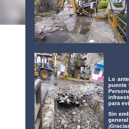
Lo ante
puente 
Persona
infraes
para ev
Sin emb
genera
¡Gracia