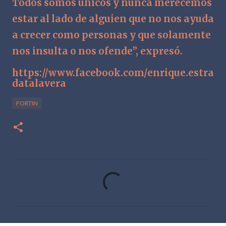
Todos somos únicos y nunca merecemos
estar al lado de alguien que no nos ayuda
a crecer como personas y que solamente
nos insulta o nos ofende”, expresó.
https://www.facebook.com/enrique.estra
datalavera
FORTIN
C
o
m
e