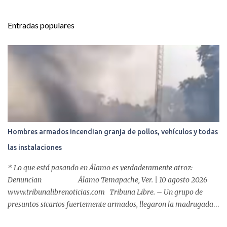
n
t
Entradas populares
a
r
i
o
s
Hombres armados incendian granja de pollos, vehículos y todas
las instalaciones
* Lo que está pasando en Álamo es verdaderamente atroz:
Denuncian Álamo Temapache, Ver. | 10 agosto 2026
www.tribunalibrenoticias.com Tribuna Libre. – Un grupo de
presuntos sicarios fuertemente armados, llegaron la madrugada
de este domingo a la granja de pollos “La Faja de Oro” ubicada en