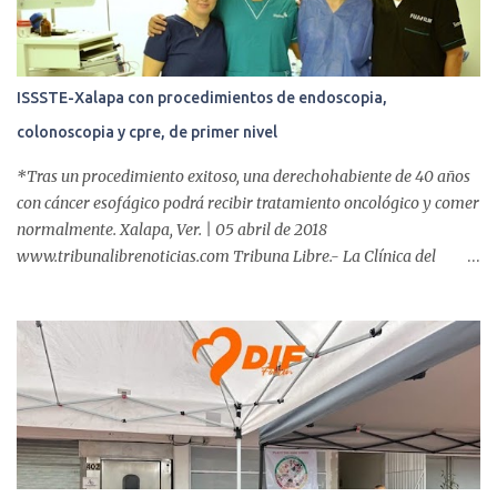
ISSSTE-Xalapa con procedimientos de endoscopia,
colonoscopia y cpre, de primer nivel
*Tras un procedimiento exitoso, una derechohabiente de 40 años
con cáncer esofágico podrá recibir tratamiento oncológico y comer
normalmente. Xalapa, Ver. | 05 abril de 2018
www.tribunalibrenoticias.com Tribuna Libre.- La Clínica del
ISSSTE de Xalapa es de las únicas en el Estado que ha realizado
más de 2 mil procedimientos endoscópicos anuales entre los que se
incluyen endoscopia, colonoscopia y colangiopancreatografía
retrógrada endoscópica (CPRE), con equipo de alta tecnología de
videoendoscopia gástrica y con especialistas certificados. Además
se cuenta con endoscopios de última tecnología que permiten
diagnósticos con mayor certeza y sin dolor para el paciente, a
través de la atención de un equipo de profesionales
multidisciplinario: tres endoscopistas, anestesiólogo y personal