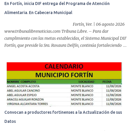
En Fortín, inicia DIF entrega del Programa de Atención
auxiliar y de enfermería. En esta semana, se realizó un nuevo caso
Alimentaria. En Cabecera Municipal
de éxito, pues a través de la colocación de un stent metálico
esofágico, una derechohabiente con un tumor en el ...
Fortín, Ver. | 06 agosto 2026
www.tribunalibrenoticias.com Tribuna Libre. – Para dar
cumplimiento con las metas establecidas, el Sistema Municipal DIF
Fortín, que preside la Sra. Rosaura Delfín, continúa fortaleciendo
las acciones en favor de las familias fortinenses mediante la
entrega del programa “Atención Alimentaria en los Primeros 1000
Días y Primera Infancia” que inició este miércoles en la cabecera
municipal. Se trata de una estrategia que busca contribuir al
desarrollo y la nutrición de niñas, niños y mujeres en esta
importante etapa de vida. Durante la jornada, en la explanada del
Súper Ahorros, el director del organismo asistencial, Lic. Carlos
Adiel Pereda, realizó un recorrido por las sedes de entre...
Convocan a productores fortinenses a la Actualización de sus
Datos