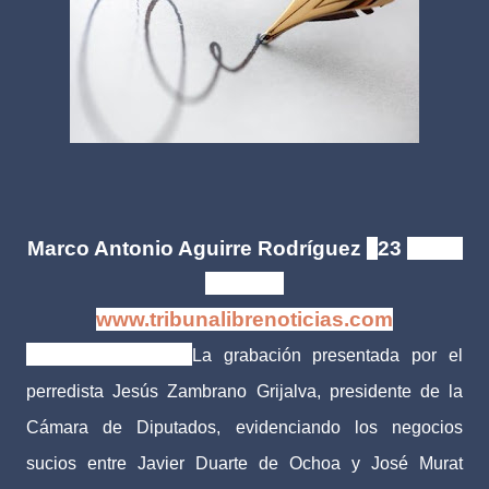
Marco Antonio Aguirre Rodríguez
|
23
mayo
de 2016
www.tribunalibrenoticias.com
Tribuna Libre.-
La grabación presentada por el
perredista Jesús Zambrano Grijalva, presidente de la
Cámara de Diputados, evidenciando los negocios
sucios entre Javier Duarte de Ochoa y José Murat