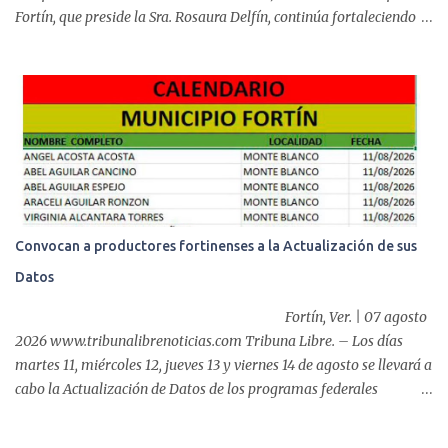
Fortín, que preside la Sra. Rosaura Delfín, continúa fortaleciendo
las acciones en favor de las familias fortinenses mediante la
entrega del programa “Atención Alimentaria en los Primeros 1000
Días y Primera Infancia” que inició este miércoles en la cabecera
municipal. Se trata de una estrategia que busca contribuir al
desarrollo y la nutrición de niñas, niños y mujeres en esta
importante etapa de vida. Durante la jornada, en la explanada del
Súper Ahorros, el director del organismo asistencial, Lic. Carlos
Adiel Pereda, realizó un recorrido por las sedes de entre...
Convocan a productores fortinenses a la Actualización de sus
Datos
Fortín, Ver. | 07 agosto
2026 www.tribunalibrenoticias.com Tribuna Libre. – Los días
martes 11, miércoles 12, jueves 13 y viernes 14 de agosto se llevará a
cabo la Actualización de Datos de los programas federales
“Producción para el Bienestar” y “Fertilizantes para el Bienestar”,
por lo que, el Ayuntamiento de Fortín que preside el alcalde,