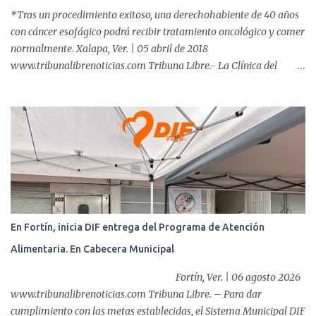
*Tras un procedimiento exitoso, una derechohabiente de 40 años
con cáncer esofágico podrá recibir tratamiento oncológico y comer
normalmente. Xalapa, Ver. | 05 abril de 2018
www.tribunalibrenoticias.com Tribuna Libre.- La Clínica del
ISSSTE de Xalapa es de las únicas en el Estado que ha realizado
más de 2 mil procedimientos endoscópicos anuales entre los que se
incluyen endoscopia, colonoscopia y colangiopancreatografía
retrógrada endoscópica (CPRE), con equipo de alta tecnología de
videoendoscopia gástrica y con especialistas certificados. Además
se cuenta con endoscopios de última tecnología que permiten
diagnósticos con mayor certeza y sin dolor para el paciente, a
través de la atención de un equipo de profesionales
multidisciplinario: tres endoscopistas, anestesiólogo y personal
En Fortín, inicia DIF entrega del Programa de Atención
auxiliar y de enfermería. En esta semana, se realizó un nuevo caso
Alimentaria. En Cabecera Municipal
de éxito, pues a través de la colocación de un stent metálico
esofágico, una derechohabiente con un tumor en el ...
Fortín, Ver. | 06 agosto 2026
www.tribunalibrenoticias.com Tribuna Libre. – Para dar
cumplimiento con las metas establecidas, el Sistema Municipal DIF