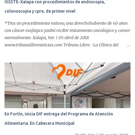
ISSSTE-Xalapa con procedimientos de endoscopia,
colonoscopia y cpre, de primer nivel
*Tras un procedimiento exitoso, una derechohabiente de 40 años
con cáncer esofágico podrá recibir tratamiento oncológico y comer
normalmente. Xalapa, Ver. | 05 abril de 2018
www.tribunalibrenoticias.com Tribuna Libre.- La Clínica del
ISSSTE de Xalapa es de las únicas en el Estado que ha realizado
más de 2 mil procedimientos endoscópicos anuales entre los que se
incluyen endoscopia, colonoscopia y colangiopancreatografía
retrógrada endoscópica (CPRE), con equipo de alta tecnología de
videoendoscopia gástrica y con especialistas certificados. Además
se cuenta con endoscopios de última tecnología que permiten
diagnósticos con mayor certeza y sin dolor para el paciente, a
través de la atención de un equipo de profesionales
multidisciplinario: tres endoscopistas, anestesiólogo y personal
En Fortín, inicia DIF entrega del Programa de Atención
auxiliar y de enfermería. En esta semana, se realizó un nuevo caso
Alimentaria. En Cabecera Municipal
de éxito, pues a través de la colocación de un stent metálico
esofágico, una derechohabiente con un tumor en el ...