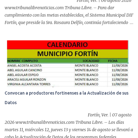
Fortín, Ver. | 06 agosto 2026
www.tribunalibrenoticias.com Tribuna Libre. – Para dar
cumplimiento con las metas establecidas, el Sistema Municipal DIF
Fortín, que preside la Sra. Rosaura Delfín, continúa fortaleciendo
las acciones en favor de las familias fortinenses mediante la
entrega del programa “Atención Alimentaria en los Primeros 1000
Días y Primera Infancia” que inició este miércoles en la cabecera
municipal. Se trata de una estrategia que busca contribuir al
desarrollo y la nutrición de niñas, niños y mujeres en esta
importante etapa de vida. Durante la jornada, en la explanada del
Súper Ahorros, el director del organismo asistencial, Lic. Carlos
Adiel Pereda, realizó un recorrido por las sedes de entre...
Convocan a productores fortinenses a la Actualización de sus
Datos
Fortín, Ver. | 07 agosto
2026 www.tribunalibrenoticias.com Tribuna Libre. – Los días
martes 11, miércoles 12, jueves 13 y viernes 14 de agosto se llevará a
cabo la Actualización de Datos de los programas federales