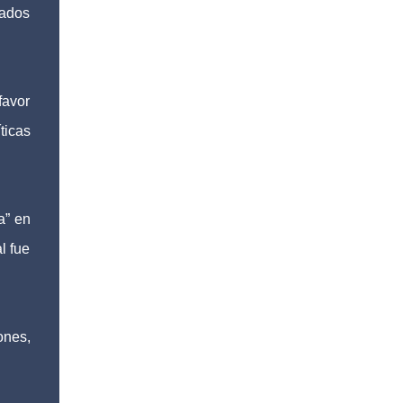
tados
favor
ticas
a” en
l fue
ones,