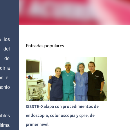
a los
Entradas populares
a del
a de
dir a
ón el
monio
ISSSTE-Xalapa con procedimientos de
obles
endoscopia, colonoscopia y cpre, de
primer nivel
ltima