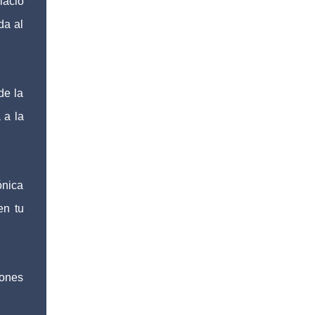
lacio
da al
de la
 a la
ónica
en tu
iones