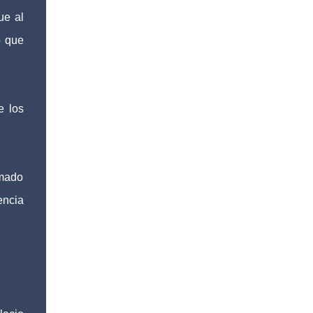
ue al
o que
e los
rmado
encia