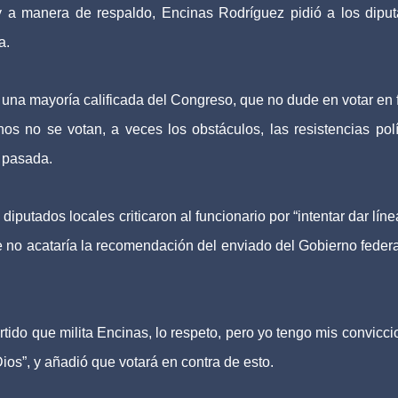
 y a manera de respaldo, Encinas Rodríguez pidió a los dipu
a.
una mayoría calificada del Congreso, que no dude en votar en 
os no se votan, a veces los obstáculos, las resistencias polí
 pasada.
iputados locales criticaron al funcionario por “intentar dar líne
ue no acataría la recomendación del enviado del Gobierno federa
rtido que milita Encinas, lo respeto, pero yo tengo mis convicci
ios”, y añadió que votará en contra de esto.