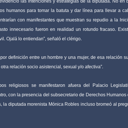
 evidenció las intenciones y estrategias de la diputada. No en 
os humanos para tomar la batuta y dar línea para llevar a ca
trarían con manifestantes que muestran su repudio a la Inici
sto innecesario fueron en realidad un rotundo fracaso. Exis
. Ojalá lo entiendan”, señaló el clérigo.
s por definición entre un hombre y una mujer, de esa relación s
tra relación socio asistencial, sexual y/o afectiva”.
os religiosos se manifestaron afuera del Palacio Legislat
ntro, con la presencia del subsecretario de Derechos Humanos 
, la diputada morenista Mónica Robles incluso bromeó al preg