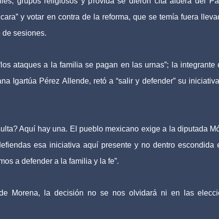
les, grupos religiosos y provida se dieron cita afuera del Pa
 cara” y votar en contra de la reforma, que se temía fuera lleva
o de sesiones.
“los ataques a la familia se pagan en las urnas”; la integrante 
 Igartúa Pérez Allende, retó a “salir y defender” su iniciativa
ulta? Aquí hay una. El pueblo mexicano exige a la diputada M
fiendas esa iniciativa aquí presente y no dentro escondida 
s a defender a la familia y la fe”.
e Morena, la decisión no se nos olvidará ni en las elecc