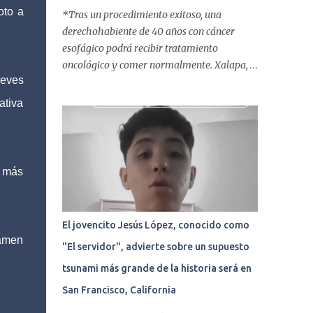
oto a
*Tras un procedimiento exitoso, una
derechohabiente de 40 años con cáncer
esofágico podrá recibir tratamiento
oncológico y comer normalmente. Xalapa,
ueves
Ver. | 05 abril de 2018
www.tribunalibrenoticias.com Tribuna
ativa
Libre.- La Clínica del ISSSTE de Xalapa es de
las únicas en el Estado que ha realizado más
de 2 mil procedimientos endoscópicos
anuales entre los que se incluyen
n más
endoscopia, colonoscopia y
colangiopancreatografía retrógrada
endoscópica (CPRE), con equipo de alta
El jovencito Jesús López, conocido como
tecnología de videoendoscopia gástrica y
tamen
"El servidor", advierte sobre un supuesto
con especialistas certificados. Además se
cuenta con endoscopios de última tecnología
tsunami más grande de la historia será en
que permiten diagnósticos con mayor
San Francisco, California
certeza y sin dolor para el paciente, a través