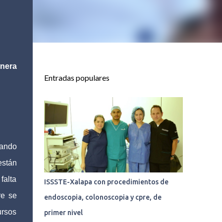
nera
Entradas populares
nando
están
falta
ISSSTE-Xalapa con procedimientos de
re se
endoscopia, colonoscopia y cpre, de
ursos
primer nivel