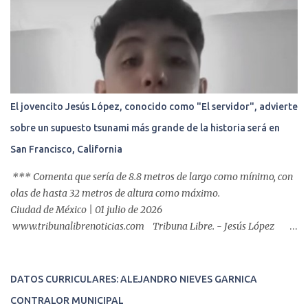
retrógrada endoscópica (CPRE), con equipo de alta tecnología de
videoendoscopia gástrica y con especialistas certificados. Además
se cuenta con endoscopios de última tecnología que permiten
diagnósticos con mayor certeza y sin dolor para el paciente, a
través de la atención de un equipo de profesionales
multidisciplinario: tres endoscopistas, anestesiólogo y personal
El jovencito Jesús López, conocido como "El servidor", advierte
auxiliar y de enfermería. En esta semana, se realizó un nuevo caso
sobre un supuesto tsunami más grande de la historia será en
de éxito, pues a través de la colocación de un stent metálico
esofágico, una derechohabiente con un tumor en el ...
San Francisco, California
*** Comenta que sería de 8.8 metros de largo como mínimo, con
olas de hasta 32 metros de altura como máximo.
Ciudad de México | 01 julio de 2026
www.tribunalibrenoticias.com Tribuna Libre. - Jesús López
asegura recibir mensajes del Espíritu Santo, y advierte una nueva
profecía que surgirá en el mar, luego de haber vaticinado los
terremotos gemelos que azotaron a Venezuela que suma
DATOS CURRICULARES: ALEJANDRO NIEVES GARNICA
preliminar 1,500 fallecidos, y unas 50,000 personas
CONTRALOR MUNICIPAL