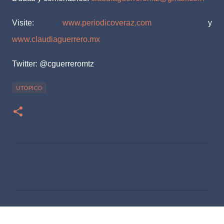
Visite:
www.periodicoveraz.com
y
www.claudiaguerrero.mx
Twitter: @cguerreromtz
UTOPICO
C
o
m
e
n