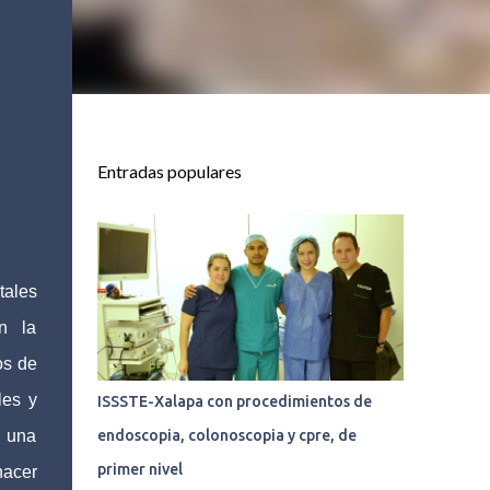
Entradas populares
tales
n la
os de
les y
ISSSTE-Xalapa con procedimientos de
r una
endoscopia, colonoscopia y cpre, de
primer nivel
hacer