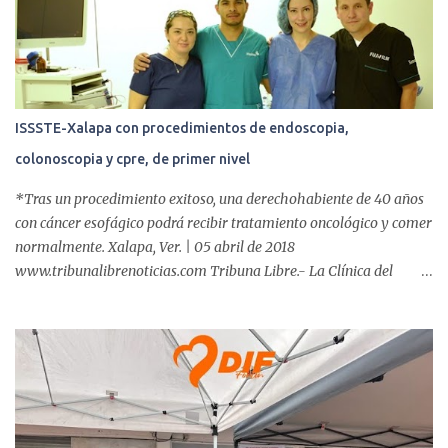
o
s
ISSSTE-Xalapa con procedimientos de endoscopia,
colonoscopia y cpre, de primer nivel
*Tras un procedimiento exitoso, una derechohabiente de 40 años
con cáncer esofágico podrá recibir tratamiento oncológico y comer
normalmente. Xalapa, Ver. | 05 abril de 2018
www.tribunalibrenoticias.com Tribuna Libre.- La Clínica del
ISSSTE de Xalapa es de las únicas en el Estado que ha realizado
más de 2 mil procedimientos endoscópicos anuales entre los que se
incluyen endoscopia, colonoscopia y colangiopancreatografía
retrógrada endoscópica (CPRE), con equipo de alta tecnología de
videoendoscopia gástrica y con especialistas certificados. Además
se cuenta con endoscopios de última tecnología que permiten
diagnósticos con mayor certeza y sin dolor para el paciente, a