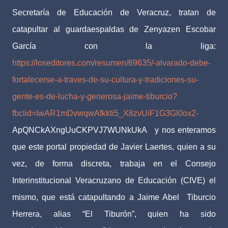
Secretaría de Educación de Veracruz, tratan de
catapultar al guardaespaldas de Zenyazen Escobar
García con la liga:
https://loseditores.com/resumen/69635/-alvarado-debe-
fortalecerse-a-traves-de-su-cultura-y-tradiciones-su-
gente-es-de-lucha-y-generosa-jaime-tiburcio?
fbclid=IwAR1mDvwqwAfkkti5_X8zvUiF1G3Gl0ox2-
ApQNCkAXngUuCKPVJ7WUNkUkA
y nos enteramos
que este portal propiedad de Javier Laertes, quien a su
vez, de forma discreta, trabaja en el Consejo
Interinstitucional Veracruzano de Educación (CIVE) el
mismo, que está catapultando a Jaime Abel
Tiburcio
Herrera, alias “El Tiburón”, quien ha sido