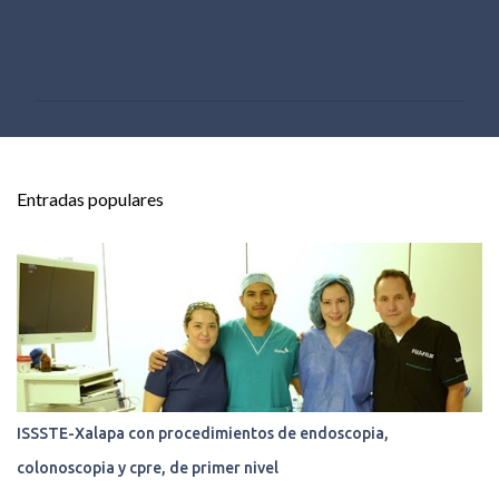
C
o
m
e
n
t
Entradas populares
a
r
i
o
s
ISSSTE-Xalapa con procedimientos de endoscopia,
colonoscopia y cpre, de primer nivel