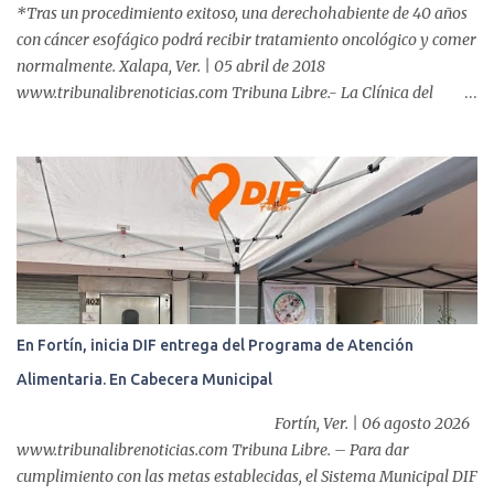
*Tras un procedimiento exitoso, una derechohabiente de 40 años
con cáncer esofágico podrá recibir tratamiento oncológico y comer
normalmente. Xalapa, Ver. | 05 abril de 2018
www.tribunalibrenoticias.com Tribuna Libre.- La Clínica del
ISSSTE de Xalapa es de las únicas en el Estado que ha realizado
más de 2 mil procedimientos endoscópicos anuales entre los que se
incluyen endoscopia, colonoscopia y colangiopancreatografía
retrógrada endoscópica (CPRE), con equipo de alta tecnología de
videoendoscopia gástrica y con especialistas certificados. Además
se cuenta con endoscopios de última tecnología que permiten
diagnósticos con mayor certeza y sin dolor para el paciente, a
través de la atención de un equipo de profesionales
multidisciplinario: tres endoscopistas, anestesiólogo y personal
En Fortín, inicia DIF entrega del Programa de Atención
auxiliar y de enfermería. En esta semana, se realizó un nuevo caso
Alimentaria. En Cabecera Municipal
de éxito, pues a través de la colocación de un stent metálico
esofágico, una derechohabiente con un tumor en el ...
Fortín, Ver. | 06 agosto 2026
www.tribunalibrenoticias.com Tribuna Libre. – Para dar
cumplimiento con las metas establecidas, el Sistema Municipal DIF