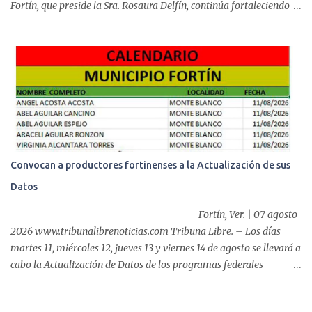
Fortín, que preside la Sra. Rosaura Delfín, continúa fortaleciendo
las acciones en favor de las familias fortinenses mediante la
entrega del programa “Atención Alimentaria en los Primeros 1000
Días y Primera Infancia” que inició este miércoles en la cabecera
municipal. Se trata de una estrategia que busca contribuir al
desarrollo y la nutrición de niñas, niños y mujeres en esta
importante etapa de vida. Durante la jornada, en la explanada del
Súper Ahorros, el director del organismo asistencial, Lic. Carlos
Adiel Pereda, realizó un recorrido por las sedes de entre...
Convocan a productores fortinenses a la Actualización de sus
Datos
Fortín, Ver. | 07 agosto
2026 www.tribunalibrenoticias.com Tribuna Libre. – Los días
martes 11, miércoles 12, jueves 13 y viernes 14 de agosto se llevará a
cabo la Actualización de Datos de los programas federales
“Producción para el Bienestar” y “Fertilizantes para el Bienestar”,
por lo que, el Ayuntamiento de Fortín que preside el alcalde,