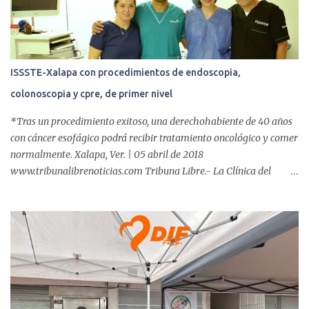
s
ISSSTE-Xalapa con procedimientos de endoscopia,
colonoscopia y cpre, de primer nivel
*Tras un procedimiento exitoso, una derechohabiente de 40 años
con cáncer esofágico podrá recibir tratamiento oncológico y comer
normalmente. Xalapa, Ver. | 05 abril de 2018
www.tribunalibrenoticias.com Tribuna Libre.- La Clínica del
ISSSTE de Xalapa es de las únicas en el Estado que ha realizado
más de 2 mil procedimientos endoscópicos anuales entre los que se
incluyen endoscopia, colonoscopia y colangiopancreatografía
retrógrada endoscópica (CPRE), con equipo de alta tecnología de
videoendoscopia gástrica y con especialistas certificados. Además
se cuenta con endoscopios de última tecnología que permiten
diagnósticos con mayor certeza y sin dolor para el paciente, a
través de la atención de un equipo de profesionales