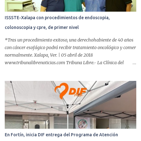
ISSSTE-Xalapa con procedimientos de endoscopia,
colonoscopia y cpre, de primer nivel
*Tras un procedimiento exitoso, una derechohabiente de 40 años
con cáncer esofágico podrá recibir tratamiento oncológico y comer
normalmente. Xalapa, Ver. | 05 abril de 2018
www.tribunalibrenoticias.com Tribuna Libre.- La Clínica del
ISSSTE de Xalapa es de las únicas en el Estado que ha realizado
más de 2 mil procedimientos endoscópicos anuales entre los que se
incluyen endoscopia, colonoscopia y colangiopancreatografía
retrógrada endoscópica (CPRE), con equipo de alta tecnología de
videoendoscopia gástrica y con especialistas certificados. Además
se cuenta con endoscopios de última tecnología que permiten
diagnósticos con mayor certeza y sin dolor para el paciente, a
través de la atención de un equipo de profesionales
multidisciplinario: tres endoscopistas, anestesiólogo y personal
En Fortín, inicia DIF entrega del Programa de Atención
auxiliar y de enfermería. En esta semana, se realizó un nuevo caso