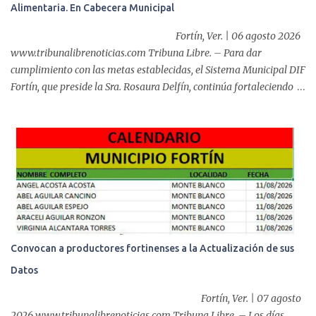
Alimentaria. En Cabecera Municipal
de éxito, pues a través de la colocación de un stent metálico
esofágico, una derechohabiente con un tumor en el ...
Fortín, Ver. | 06 agosto 2026
www.tribunalibrenoticias.com Tribuna Libre. – Para dar
cumplimiento con las metas establecidas, el Sistema Municipal DIF
Fortín, que preside la Sra. Rosaura Delfín, continúa fortaleciendo
las acciones en favor de las familias fortinenses mediante la
entrega del programa “Atención Alimentaria en los Primeros 1000
Días y Primera Infancia” que inició este miércoles en la cabecera
municipal. Se trata de una estrategia que busca contribuir al
desarrollo y la nutrición de niñas, niños y mujeres en esta
importante etapa de vida. Durante la jornada, en la explanada del
Súper Ahorros, el director del organismo asistencial, Lic. Carlos
Adiel Pereda, realizó un recorrido por las sedes de entre...
Convocan a productores fortinenses a la Actualización de sus
Datos
Fortín, Ver. | 07 agosto
2026 www.tribunalibrenoticias.com Tribuna Libre. – Los días