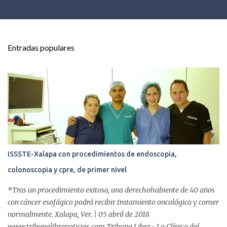
e
n
t
Entradas populares
a
r
i
o
s
ISSSTE-Xalapa con procedimientos de endoscopia,
colonoscopia y cpre, de primer nivel
*Tras un procedimiento exitoso, una derechohabiente de 40 años
con cáncer esofágico podrá recibir tratamiento oncológico y comer
normalmente. Xalapa, Ver. | 05 abril de 2018
www.tribunalibrenoticias.com Tribuna Libre.- La Clínica del