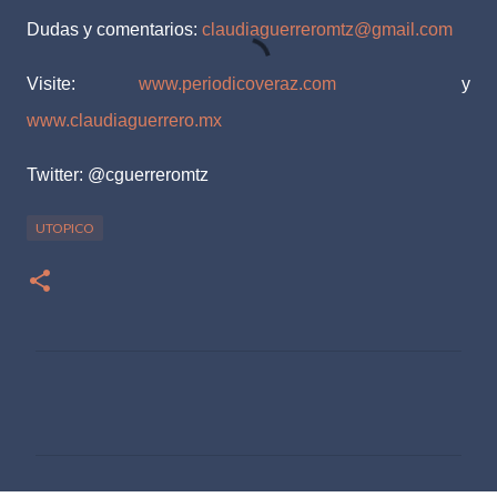
Dudas y comentarios:
claudiaguerreromtz@gmail.com
Visite:
www.periodicoveraz.com
y
www.claudiaguerrero.mx
Twitter: @cguerreromtz
UTOPICO
C
o
m
e