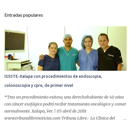
n
t
Entradas populares
a
r
i
o
s
ISSSTE-Xalapa con procedimientos de endoscopia,
colonoscopia y cpre, de primer nivel
*Tras un procedimiento exitoso, una derechohabiente de 40 años
con cáncer esofágico podrá recibir tratamiento oncológico y comer
normalmente. Xalapa, Ver. | 05 abril de 2018
www.tribunalibrenoticias.com Tribuna Libre.- La Clínica del
ISSSTE de Xalapa es de las únicas en el Estado que ha realizado