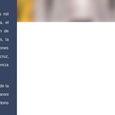
s mil
a, el
ón de
s, la
iones
cruz,
encia
de la
aroni
torio