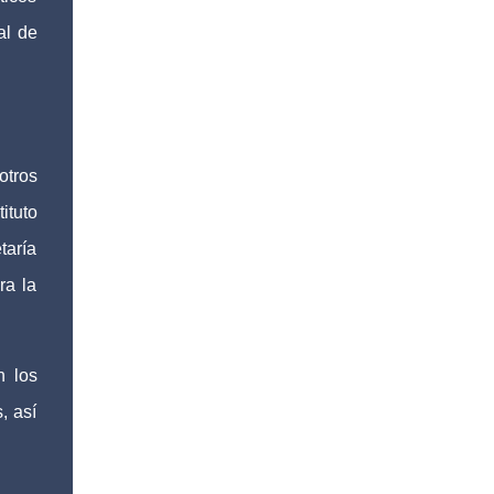
al de
otros
ituto
taría
ra la
n los
, así