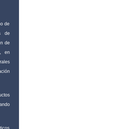
mo de
s de
ón de
, en
ales
ción
uctos
iando
ticos