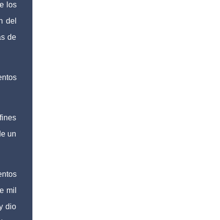
e los
n del
ás de
entos
fines
de un
entos
e mil
y dio