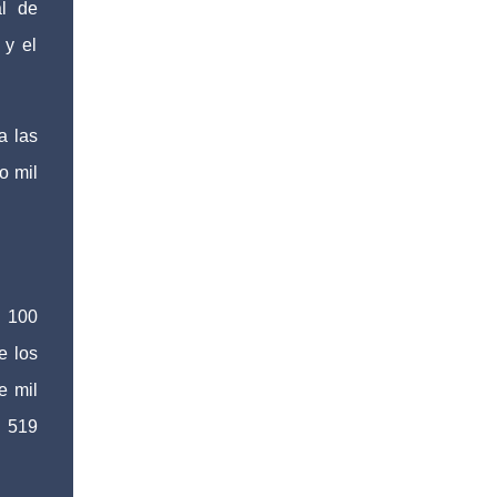
al de
 y el
a las
o mil
 100
e los
e mil
l 519