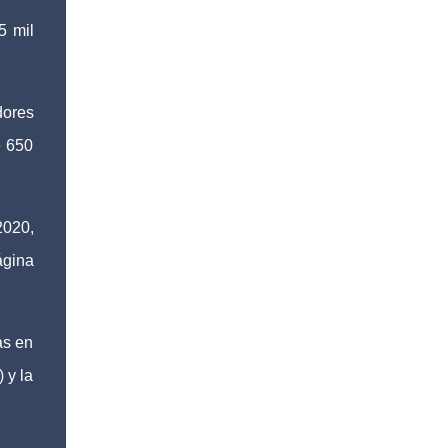
5 mil
dores
e 650
2020,
ágina
as en
 y la