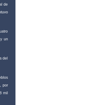
al de
btuvo
uatro
 y un
s del
eblos
, por
8 mil