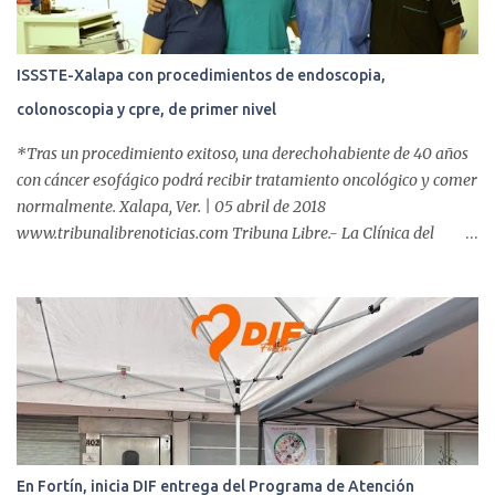
ISSSTE-Xalapa con procedimientos de endoscopia,
colonoscopia y cpre, de primer nivel
*Tras un procedimiento exitoso, una derechohabiente de 40 años
con cáncer esofágico podrá recibir tratamiento oncológico y comer
normalmente. Xalapa, Ver. | 05 abril de 2018
www.tribunalibrenoticias.com Tribuna Libre.- La Clínica del
ISSSTE de Xalapa es de las únicas en el Estado que ha realizado
más de 2 mil procedimientos endoscópicos anuales entre los que se
incluyen endoscopia, colonoscopia y colangiopancreatografía
retrógrada endoscópica (CPRE), con equipo de alta tecnología de
videoendoscopia gástrica y con especialistas certificados. Además
se cuenta con endoscopios de última tecnología que permiten
diagnósticos con mayor certeza y sin dolor para el paciente, a
través de la atención de un equipo de profesionales
multidisciplinario: tres endoscopistas, anestesiólogo y personal
En Fortín, inicia DIF entrega del Programa de Atención