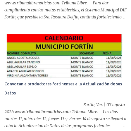
www.tribunalibrenoticias.com Tribuna Libre. – Para dar
cumplimiento con las metas establecidas, el Sistema Municipal DIF
Fortín, que preside la Sra. Rosaura Delfín, continúa fortaleciendo
las acciones en favor de las familias fortinenses mediante la
entrega del programa “Atención Alimentaria en los Primeros 1000
Días y Primera Infancia” que inició este miércoles en la cabecera
municipal. Se trata de una estrategia que busca contribuir al
desarrollo y la nutrición de niñas, niños y mujeres en esta
importante etapa de vida. Durante la jornada, en la explanada del
Súper Ahorros, el director del organismo asistencial, Lic. Carlos
Adiel Pereda, realizó un recorrido por las sedes de entre...
Convocan a productores fortinenses a la Actualización de sus
Datos
Fortín, Ver. | 07 agosto
2026 www.tribunalibrenoticias.com Tribuna Libre. – Los días
martes 11, miércoles 12, jueves 13 y viernes 14 de agosto se llevará a
cabo la Actualización de Datos de los programas federales