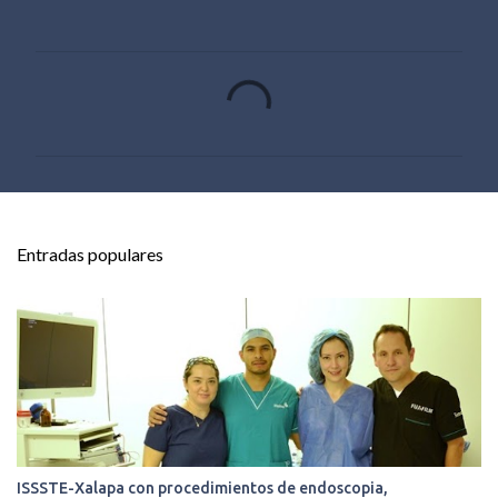
C
o
m
e
n
t
Entradas populares
a
r
i
o
s
ISSSTE-Xalapa con procedimientos de endoscopia,