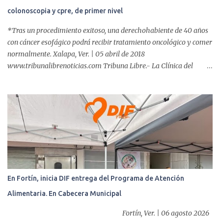
colonoscopia y cpre, de primer nivel
*Tras un procedimiento exitoso, una derechohabiente de 40 años
con cáncer esofágico podrá recibir tratamiento oncológico y comer
normalmente. Xalapa, Ver. | 05 abril de 2018
www.tribunalibrenoticias.com Tribuna Libre.- La Clínica del
ISSSTE de Xalapa es de las únicas en el Estado que ha realizado
más de 2 mil procedimientos endoscópicos anuales entre los que se
incluyen endoscopia, colonoscopia y colangiopancreatografía
retrógrada endoscópica (CPRE), con equipo de alta tecnología de
videoendoscopia gástrica y con especialistas certificados. Además
se cuenta con endoscopios de última tecnología que permiten
diagnósticos con mayor certeza y sin dolor para el paciente, a
través de la atención de un equipo de profesionales
multidisciplinario: tres endoscopistas, anestesiólogo y personal
En Fortín, inicia DIF entrega del Programa de Atención
auxiliar y de enfermería. En esta semana, se realizó un nuevo caso
Alimentaria. En Cabecera Municipal
de éxito, pues a través de la colocación de un stent metálico
esofágico, una derechohabiente con un tumor en el ...
Fortín, Ver. | 06 agosto 2026