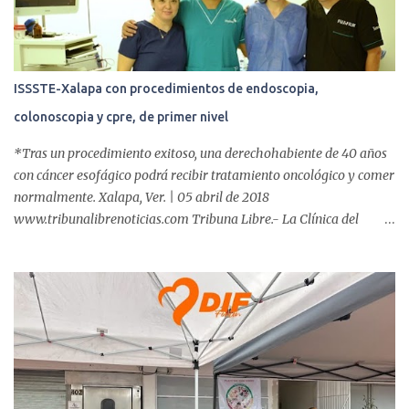
s
ISSSTE-Xalapa con procedimientos de endoscopia,
colonoscopia y cpre, de primer nivel
*Tras un procedimiento exitoso, una derechohabiente de 40 años
con cáncer esofágico podrá recibir tratamiento oncológico y comer
normalmente. Xalapa, Ver. | 05 abril de 2018
www.tribunalibrenoticias.com Tribuna Libre.- La Clínica del
ISSSTE de Xalapa es de las únicas en el Estado que ha realizado
más de 2 mil procedimientos endoscópicos anuales entre los que se
incluyen endoscopia, colonoscopia y colangiopancreatografía
retrógrada endoscópica (CPRE), con equipo de alta tecnología de
videoendoscopia gástrica y con especialistas certificados. Además
se cuenta con endoscopios de última tecnología que permiten
diagnósticos con mayor certeza y sin dolor para el paciente, a
través de la atención de un equipo de profesionales