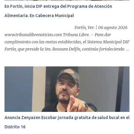
multidisciplinario: tres endoscopistas, anestesiólogo y personal
En Fortín, inicia DIF entrega del Programa de Atención
auxiliar y de enfermería. En esta semana, se realizó un nuevo caso
Alimentaria. En Cabecera Municipal
de éxito, pues a través de la colocación de un stent metálico
esofágico, una derechohabiente con un tumor en el ...
Fortín, Ver. | 06 agosto 2026
www.tribunalibrenoticias.com Tribuna Libre. – Para dar
cumplimiento con las metas establecidas, el Sistema Municipal DIF
Fortín, que preside la Sra. Rosaura Delfín, continúa fortaleciendo
las acciones en favor de las familias fortinenses mediante la
entrega del programa “Atención Alimentaria en los Primeros 1000
Días y Primera Infancia” que inició este miércoles en la cabecera
municipal. Se trata de una estrategia que busca contribuir al
desarrollo y la nutrición de niñas, niños y mujeres en esta
importante etapa de vida. Durante la jornada, en la explanada del
Súper Ahorros, el director del organismo asistencial, Lic. Carlos
Adiel Pereda, realizó un recorrido por las sedes de entre...
Anuncia Zenyazen Escobar jornada gratuita de salud bucal en el
Distrito 16