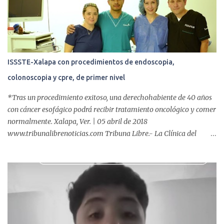
o
s
ISSSTE-Xalapa con procedimientos de endoscopia,
colonoscopia y cpre, de primer nivel
*Tras un procedimiento exitoso, una derechohabiente de 40 años
con cáncer esofágico podrá recibir tratamiento oncológico y comer
normalmente. Xalapa, Ver. | 05 abril de 2018
www.tribunalibrenoticias.com Tribuna Libre.- La Clínica del
ISSSTE de Xalapa es de las únicas en el Estado que ha realizado
más de 2 mil procedimientos endoscópicos anuales entre los que se
incluyen endoscopia, colonoscopia y colangiopancreatografía
retrógrada endoscópica (CPRE), con equipo de alta tecnología de
videoendoscopia gástrica y con especialistas certificados. Además
se cuenta con endoscopios de última tecnología que permiten
diagnósticos con mayor certeza y sin dolor para el paciente, a