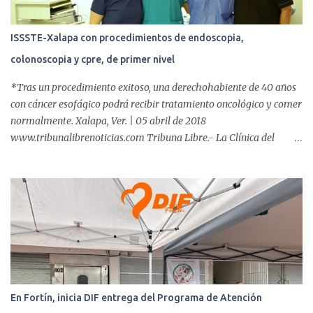
ISSSTE-Xalapa con procedimientos de endoscopia,
colonoscopia y cpre, de primer nivel
*Tras un procedimiento exitoso, una derechohabiente de 40 años
con cáncer esofágico podrá recibir tratamiento oncológico y comer
normalmente. Xalapa, Ver. | 05 abril de 2018
www.tribunalibrenoticias.com Tribuna Libre.- La Clínica del
ISSSTE de Xalapa es de las únicas en el Estado que ha realizado
más de 2 mil procedimientos endoscópicos anuales entre los que se
incluyen endoscopia, colonoscopia y colangiopancreatografía
retrógrada endoscópica (CPRE), con equipo de alta tecnología de
videoendoscopia gástrica y con especialistas certificados. Además
se cuenta con endoscopios de última tecnología que permiten
diagnósticos con mayor certeza y sin dolor para el paciente, a
través de la atención de un equipo de profesionales
multidisciplinario: tres endoscopistas, anestesiólogo y personal
En Fortín, inicia DIF entrega del Programa de Atención
auxiliar y de enfermería. En esta semana, se realizó un nuevo caso