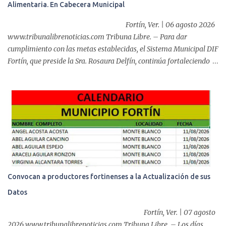
Alimentaria. En Cabecera Municipal
de éxito, pues a través de la colocación de un stent metálico
esofágico, una derechohabiente con un tumor en el ...
Fortín, Ver. | 06 agosto 2026
www.tribunalibrenoticias.com Tribuna Libre. – Para dar
cumplimiento con las metas establecidas, el Sistema Municipal DIF
Fortín, que preside la Sra. Rosaura Delfín, continúa fortaleciendo
las acciones en favor de las familias fortinenses mediante la
entrega del programa “Atención Alimentaria en los Primeros 1000
Días y Primera Infancia” que inició este miércoles en la cabecera
municipal. Se trata de una estrategia que busca contribuir al
desarrollo y la nutrición de niñas, niños y mujeres en esta
importante etapa de vida. Durante la jornada, en la explanada del
Súper Ahorros, el director del organismo asistencial, Lic. Carlos
Adiel Pereda, realizó un recorrido por las sedes de entre...
Convocan a productores fortinenses a la Actualización de sus
Datos
Fortín, Ver. | 07 agosto
2026 www.tribunalibrenoticias.com Tribuna Libre. – Los días