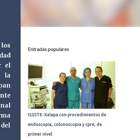
 los
Entradas populares
udad
r el
 la
lpan
ente
nal
orma
ISSSTE-Xalapa con procedimientos de
 del
endoscopia, colonoscopia y cpre, de
primer nivel