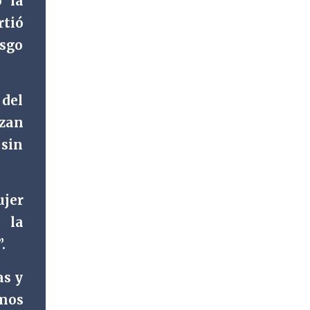
o la
cabo la Actualización de Datos de los
rtió
programas federales “Producción para el
esgo
Bienestar” y “Fertilizantes para el
Bienestar”, por lo que, el Ayuntamiento de
Fortín que preside el alcalde, Alfonso Efraín
Marín Delfín, informa a las y los
 del
productores del municipio sobre este
izan
proceso que realizará la Secretaría de
 sin
Agricultura, a través del CADER Córdoba. De
acuerdo a la información oficial, la
convocatoria está dirigida a productores de
caña, café, maíz y frijol. Este trámite es
jer
indispensable para mantener vigente el
 la
regist...
.
as y
amos