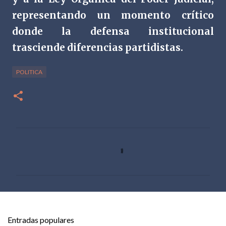
representando un momento crítico
donde la defensa institucional
trasciende diferencias partidistas.
POLITICA
C
o
m
e
n
t
Entradas populares