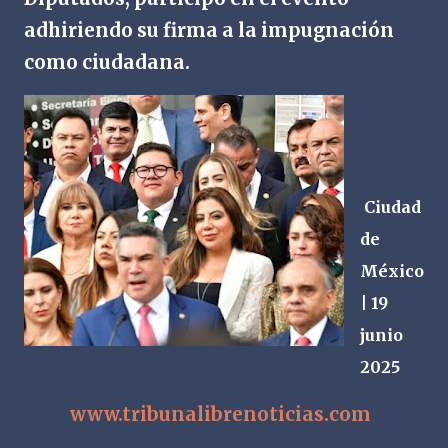
adhiriendo su firma a la impugnación
como ciudadana.
Ciudad
de
México
| 19
junio
2025
www.tribunalibrenoticias.com