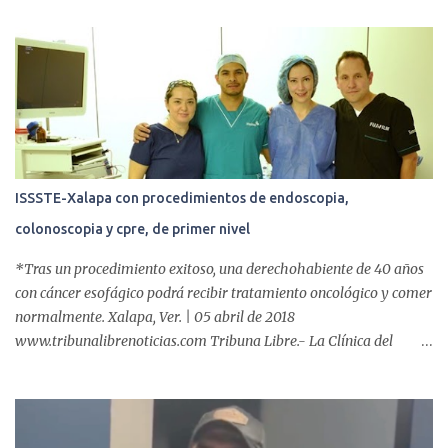
a
r
i
o
s
ISSSTE-Xalapa con procedimientos de endoscopia,
colonoscopia y cpre, de primer nivel
*Tras un procedimiento exitoso, una derechohabiente de 40 años
con cáncer esofágico podrá recibir tratamiento oncológico y comer
normalmente. Xalapa, Ver. | 05 abril de 2018
www.tribunalibrenoticias.com Tribuna Libre.- La Clínica del
ISSSTE de Xalapa es de las únicas en el Estado que ha realizado
más de 2 mil procedimientos endoscópicos anuales entre los que se
incluyen endoscopia, colonoscopia y colangiopancreatografía
retrógrada endoscópica (CPRE), con equipo de alta tecnología de