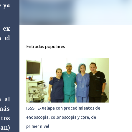
o ya
y ex
s el
Entradas populares
n al
 más
ISSSTE-Xalapa con procedimientos de
tos
endoscopia, colonoscopia y cpre, de
primer nivel
can)