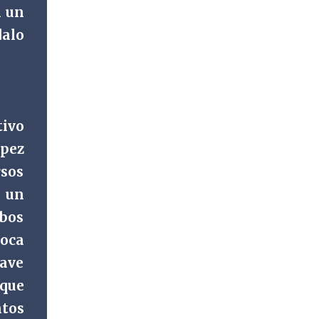
n un
dalo
tivo
ópez
rsos
 un
mbos
loca
rave
 que
ntos