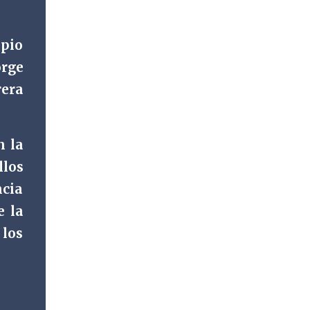
ipio
orge
rera
n la
los
ncia
e la
 los