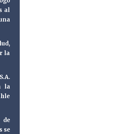
logo
de una jornada gratuita de atención bucal
s al
que recorrerá los seis municipios del distrito
una
del 10 al 15 de agosto, con el propósito de
acercar servicios odontológicos a la
población y contribuir al cuidado de la salud.
Bajo el lema "Distrito 16, donde nacen las
lud,
mejores sonrisas", la campaña beneficiará a
r la
habitantes de Ixtaczoquitlán, Fortín,
Córdoba, Amatlán de los Reyes, Cuitláhuac y
Yanga, informó el legislador a través de un
S.A.
mensaje difundido en sus redes sociales.
Durante el anuncio, realizado desde la clínica
 la
Vision Center junto al doctor Víctor Ló...
ahle
d de
s se