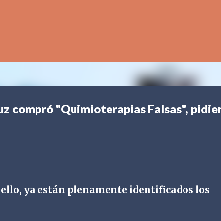
Ir al contenido principal
uz compró "Quimioterapias Falsas", pidie
ello, ya están plenamente identificados los