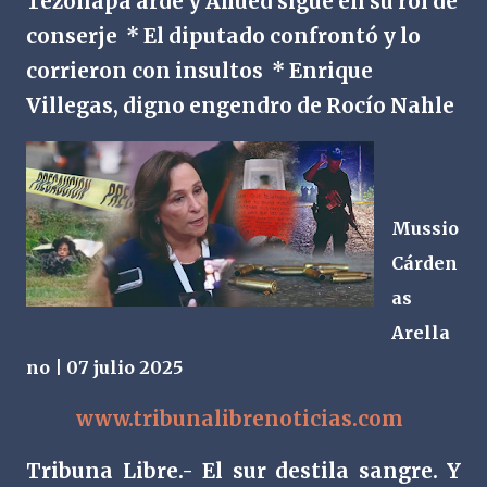
Tezonapa arde y Ahued sigue en su rol de
conserje * El diputado confrontó y lo
corrieron con insultos * Enrique
Villegas, digno engendro de Rocío Nahle
Mussio
Cárden
as
Arella
no | 07 julio 2025
www.tribunalibrenoticias.com
Tribuna Libre.- El sur destila sangre. Y