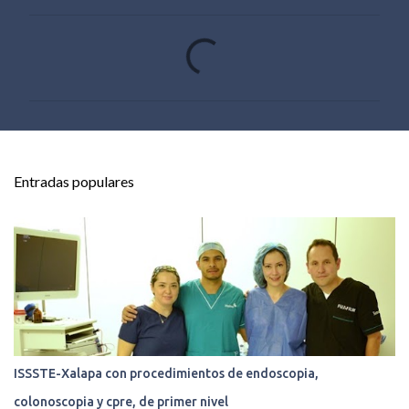
C
o
m
e
n
t
Entradas populares
a
r
i
o
s
ISSSTE-Xalapa con procedimientos de endoscopia,
colonoscopia y cpre, de primer nivel