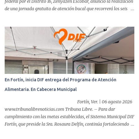
federal por el Distrito 16, Zenyazen Escobar, anunció la realización
de una jornada gratuita de atención bucal que recorrerá los seis
municipios del distrito del 10 al 15 de agosto, con el propósito de
acercar servicios odontológicos a la población y contribuir al
cuidado de la salud. Bajo el lema "Distrito 16, donde nacen las
mejores sonrisas", la campaña beneficiará a habitantes de
Ixtaczoquitlán, Fortín, Córdoba, Amatlán de los Reyes, Cuitláhuac
y Yanga, informó el legislador a través de un mensaje difundido en
sus redes sociales. Durante el anuncio, realizado desde la clínica
Vision Center junto al doctor Víctor Ló...
En Fortín, inicia DIF entrega del Programa de Atención
Alimentaria. En Cabecera Municipal
Fortín, Ver. | 06 agosto 2026
www.tribunalibrenoticias.com Tribuna Libre. – Para dar
cumplimiento con las metas establecidas, el Sistema Municipal DIF
Fortín, que preside la Sra. Rosaura Delfín, continúa fortaleciendo
las acciones en favor de las familias fortinenses mediante la