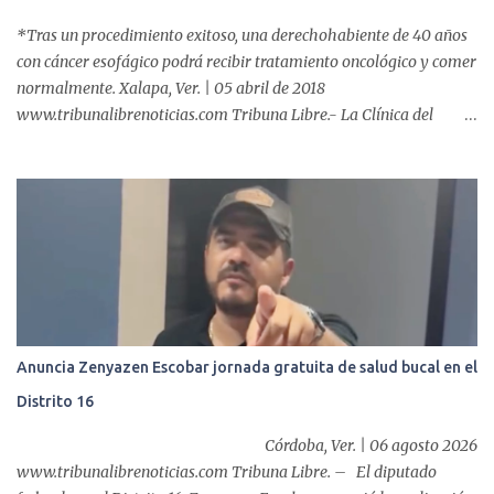
*Tras un procedimiento exitoso, una derechohabiente de 40 años
con cáncer esofágico podrá recibir tratamiento oncológico y comer
normalmente. Xalapa, Ver. | 05 abril de 2018
www.tribunalibrenoticias.com Tribuna Libre.- La Clínica del
ISSSTE de Xalapa es de las únicas en el Estado que ha realizado
más de 2 mil procedimientos endoscópicos anuales entre los que se
incluyen endoscopia, colonoscopia y colangiopancreatografía
retrógrada endoscópica (CPRE), con equipo de alta tecnología de
videoendoscopia gástrica y con especialistas certificados. Además
se cuenta con endoscopios de última tecnología que permiten
diagnósticos con mayor certeza y sin dolor para el paciente, a
través de la atención de un equipo de profesionales
multidisciplinario: tres endoscopistas, anestesiólogo y personal
Anuncia Zenyazen Escobar jornada gratuita de salud bucal en el
auxiliar y de enfermería. En esta semana, se realizó un nuevo caso
Distrito 16
de éxito, pues a través de la colocación de un stent metálico
esofágico, una derechohabiente con un tumor en el ...
Córdoba, Ver. | 06 agosto 2026
www.tribunalibrenoticias.com Tribuna Libre. – El diputado